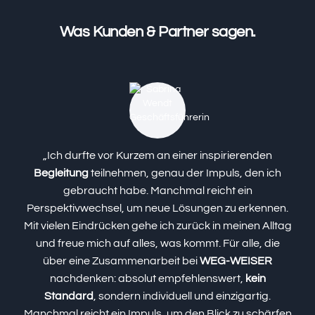
Was Kunden & Partner sagen.
„Ich durfte vor Kurzem an einer inspirierenden
Begleitung
teilnehmen, genau der Impuls, den ich
e
gebraucht habe. Manchmal reicht ein
Perspektivwechsel, um neue Lösungen zu erkennen.
Mit vielen Eindrücken gehe ich zurück in meinen Alltag
Ü
und freue mich auf alles, was kommt. Für alle, die
über eine Zusammenarbeit bei
WEG-WEISER
e
nachdenken: absolut empfehlenswert,
kein
Standard
, sondern individuell und einzigartig.
Manchmal reicht ein Impuls, um den Blick zu schärfen
C