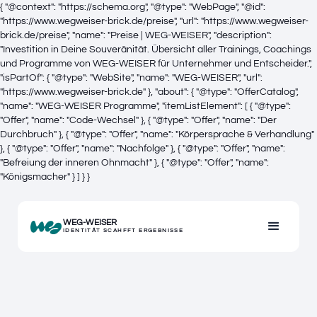
{ "@context": "https://schema.org", "@type": "WebPage", "@id":
"https://www.wegweiser-brick.de/preise", "url": "https://www.wegweiser-
brick.de/preise", "name": "Preise | WEG-WEISER", "description":
"Investition in Deine Souveränität. Übersicht aller Trainings, Coachings
und Programme von WEG-WEISER für Unternehmer und Entscheider.",
"isPartOf": { "@type": "WebSite", "name": "WEG-WEISER", "url":
"https://www.wegweiser-brick.de" }, "about": { "@type": "OfferCatalog",
"name": "WEG-WEISER Programme", "itemListElement": [ { "@type":
"Offer", "name": "Code-Wechsel" }, { "@type": "Offer", "name": "Der
Durchbruch" }, { "@type": "Offer", "name": "Körpersprache & Verhandlung"
}, { "@type": "Offer", "name": "Nachfolge" }, { "@type": "Offer", "name":
"Befreiung der inneren Ohnmacht" }, { "@type": "Offer", "name":
"Königsmacher" } ] } }
WEG-WEISER
IDENTITÄT SCAHFFT ERGEBNISSE