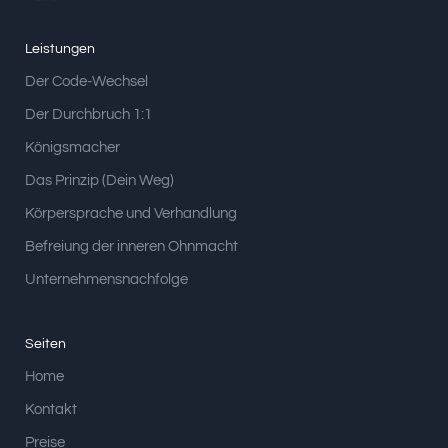
Leistungen
Der Code-Wechsel
Der Durchbruch 1:1
Königsmacher
Das Prinzip (Dein Weg)
Körpersprache und Verhandlung
Befreiung der inneren Ohnmacht
Unternehmensnachfolge
Kundenbewe
Seiten
Home
SEHR G
Kontakt
5,00
/
4,9
Preise