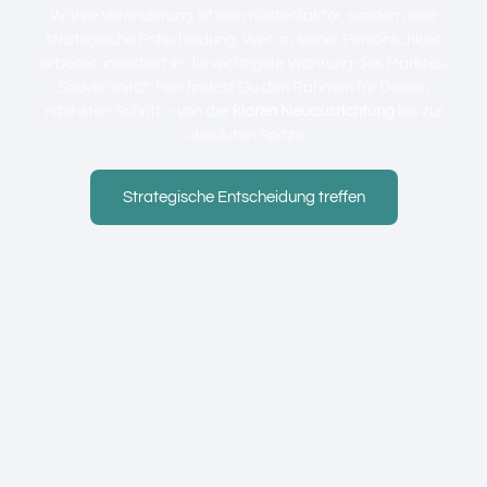
Wahre Veränderung ist kein Kostenfaktor, sondern eine
strategische Entscheidung. Wer an seiner Persönlichkeit
arbeitet, investiert in die wichtigste Währung des Marktes:
Souveränität. Hier findest Du den Rahmen für Deinen
nächsten Schritt – von der
klaren Neuausrichtung
bis zur
absoluten Spitze
Strategische Entscheidung treffen