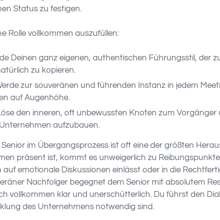
en Status zu festigen.
ne Rolle vollkommen auszufüllen:
de Deinen ganz eigenen, authentischen Führungsstil, der zu
türlich zu kopieren.
erde zur souveränen und führenden Instanz in jedem Meeti
gen auf Augenhöhe.
öse den inneren, oft unbewussten Knoten zum Vorgänger u
im Unternehmen aufzubauen.
enior im Übergangsprozess ist oft eine der größten Herau
n präsent ist, kommt es unweigerlich zu Reibungspunkten. 
auf emotionale Diskussionen einlässt oder in die Rechtferti
uveräner Nachfolger begegnet dem Senior mit absolutem Resp
doch vollkommen klar und unerschütterlich. Du führst den D
icklung des Unternehmens notwendig sind.