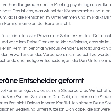
m Verhandlungsraum und im Meeting psychologisch vollko
 hast. Das ist das, was wir bei der Körpersprache und in 
darum, dass die Menschen im Unternehmen und im Markt Dir fol
ein Familienname an der Bürotür steht.
ität ist ein intensiver Prozess der Selbsterkenntnis. Du mu
und vor allem Deine Grenzen so klar definieren, dass sie im
 er im Kern ist, benötigt weitaus weniger Bestätigung von au
 den Erwartungen des Vorgängers nicht gerecht zu werden. D
eichende und mutige Entscheidungen, die Dein Unternehmen
eräne Entscheider geformt
 vollkommen egal, ob es sich um Steuerberater, Wirtschafts
s äußere System. Sie sichern Dein Geld, optimieren die Steue
r es löst nicht Deinen inneren Konflikt. Ich sichere Deine So
tegischen Begleitung unterstütze ich Dich dabei, die schwere