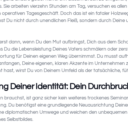
. Sie arbeiten vierzehn Stunden am Tag, versuchen es alle
m operativen Tagesgeschäft. Doch das ist ein fataler Holzwe
st Du nicht durch unendlichen Fleiß, sondern durch Deine 
erst dann, wenn Du den Mut aufbringst, Dich aus dem Sch
ss Du die Lebensleistung Deines Vaters schmälern oder zerst
wortung für Deinen eigenen Weg übernimmst. Du musst aufh
nfangen, Deine eigenen, klaren Akzente im Unternehmen zu
ht hast, wirst Du von Deinem Umfeld als der tatsächliche,
g Deiner Identität: Dein Durchbruc
ion brauchst, ist ganz sicher kein weiteres trockenes Semina
 Du benötigst eine grundlegende Neuausrichtung Deiner g
e diplomatischen Umwege und weichen den unbequemen Wa
es Selbstbildes.