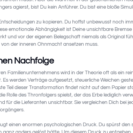
rs agierst, bist Du kein Anführer. Du bist eine bloße Simul
 Entscheidungen zu kopieren. Du hoffst unbewusst noch i
iese emotionale Abhängigkeit ist Deine unsichtbare Bremse i
rkt und vor der eigenen Belegschaft niemals als Original füh
g von der inneren Ohnmacht ansetzen muss.
einen Nachfolge
en Familienunternehmens wird in der Theorie oft als ein rei
lt. Es werden Verträge aufgesetzt, steuerliche Weichen geste
e Teil dieser Transformation findet nicht auf dem Papier stat
 Rolle des Thronfolgers spielst, der das Erbe lediglich verwa
d für die Lieferanten unsichtbar. Sie vergleichen Dich bei j
Vorgängers.
rzeugt einen enormen psychologischen Druck. Du spürst de
on ganz anders gelöst hätte. Um diesem Druck zu entgehen, f