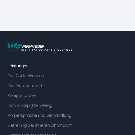
WEG-WEISER
IDENTITÄT SCHAFFT ERGEBNISSE
Leistungen
Der Code-Wechsel
Der Durchbruch 1:1
Königsmacher
Das Prinzip (Dein Weg)
Körpersprache und Verhandlung
Befreiung der inneren Ohnmacht