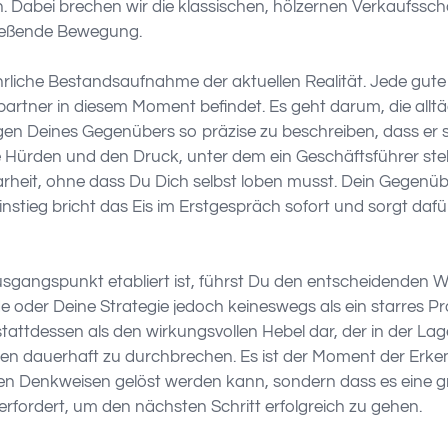
. Dabei brechen wir die klassischen, hölzernen Verkaufss
ließende Bewegung.
rliche Bestandsaufnahme der aktuellen Realität. Jede gute
partner in diesem Moment befindet. Es geht darum, die all
n Deines Gegenübers so präzise zu beschreiben, dass er si
 Hürden und den Druck, unter dem ein Geschäftsführer steht
Klarheit, ohne dass Du Dich selbst loben musst. Dein Gegenü
r Einstieg bricht das Eis im Erstgespräch sofort und sorgt daf
gangspunkt etabliert ist, führst Du den entscheidenden W
 oder Deine Strategie jedoch keineswegs als ein starres P
e stattdessen als den wirkungsvollen Hebel dar, der in der La
n dauerhaft zu durchbrechen. Es ist der Moment der Erkenn
ten Denkweisen gelöst werden kann, sondern dass es eine 
 erfordert, um den nächsten Schritt erfolgreich zu gehen.