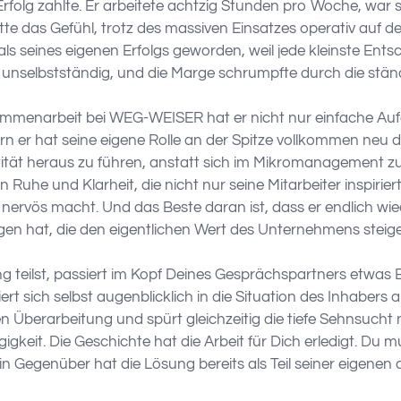
Erfolg zahlte. Er arbeitete achtzig Stunden pro Woche, war 
e das Gefühl, trotz des massiven Einsatzes operativ auf der 
s seines eigenen Erfolgs geworden, weil jede kleinste Ents
unselbstständig, und die Marge schrumpfte durch die stä
ammenarbeit bei WEG-WEISER hat er nicht nur einfache Auf
 er hat seine eigene Rolle an der Spitze vollkommen neu def
ität heraus zu führen, anstatt sich im Mikromanagement zu ve
Ruhe und Klarheit, die nicht nur seine Mitarbeiter inspirie
nervös macht. Und das Beste daran ist, dass er endlich wiede
gen hat, die den eigentlichen Wert des Unternehmens steige
 teilst, passiert im Kopf Deines Gesprächspartners etwas E
iert sich selbst augenblicklich in die Situation des Inhabers a
Überarbeitung und spürt gleichzeitig die tiefe Sehnsucht
gkeit. Die Geschichte hat die Arbeit für Dich erledigt. Du 
Gegenüber hat die Lösung bereits als Teil seiner eigenen