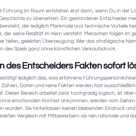
d Führung im Raum entstehen erst dann, wenn Du in der Lag
Geschichte zu übersetzen. Ein gestandener Entscheider mer
bersteht, der lediglich Merkmale und technische Vorteile he
, der seine Realität im Kern versteht. Menschen folgen im g
ner tiefen, gelebten Überzeugung. Wer das strategische Narr
n des Spiels ganz ohne künstlichen Verkaufsdruck.
 des Entscheiders Fakten sofort lö
tätigt lediglich das, was erfahrene Führungspersönlichkeite
. Zahlen, Daten und reine Fakten werden fast ausschließlich
t. Dieser Bereich arbeitet zwar hochgradig logisch, ist aber
er ohne emotionalen Kontext ankommen, werden vom Gehirn 
n wurden. Sie hinterlassen keinen bleibenden Eindruck und
irekten Vergleich mit Mitbewerbern als rein rationale und 