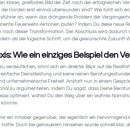
 klares, greifbares Bild der Zeit nach der erfolgreichen Ve
ie Hürden erst einmal überwunden sind? Wie fühlt sich ech
ftsführer an, wenn das drängende Problem der Vergangenhe
nente Feuerwehr-Aktionen laufen? Indem Du diese neue Rea
n nach dieser Transformation. Der Abschluss wird dadurch ni
n als der logische Schritt, um die gewünschte Zukunft Wir
axis: Wie ein einziges Beispiel den V
 verdeutlichen, lohnt sich ein direkter Blick auf die Realität i
 einfache Dienstleistung und keine reinen Beratungsstunden
d unternehmerische Freiheit. Anstatt nun in einem Gespräc
tional zu argumentieren, indem Du sagst, dass Deine Beratun
zesse optimiert, wählst Du den Weg über ein wahres Narrativ
n könnte:
ir ein Inhaber gegenüber, der eigentlich ein hervorragend
atte. Doch bei genauerem Hinsehen wurde schnell klar, d