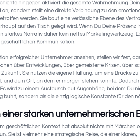
schichte hingegen aktiviert die gesamte Wahrnehmung Dein
 an, sondern stellt eine direkte Verbindung zu den emotiona
troffen werden. Sie baut eine verlässliche Ebene des Vertr
erhaupt auf den Tisch gelegt wird. Wenn Du Deine Präsenz
 ein starkes Narrativ daher kein nettes Marketingwerkzeug. Es
geschäftlichen Kommunikation.
n erfolgreicher Unternehmer ansehen, stellen wir fest, das
echen über Entwicklungen, über gemeisterte Krisen, über 
en Zukunft. Sie nutzen die eigene Haltung, um eine Brücke 
, und dem Ort, an dem er morgen stehen könnte. Dadurch v
Es wird zu einem Austausch auf Augenhöhe, bei dem Du nich
ag buhlt, sondern als die einzig logische Konstante für den 
n einer starken unternehmerischen 
 im geschäftlichen Kontext hat absolut nichts mit Märchen 
n. Sie ist vielmehr eine strategische Reise, die einer klaren, 