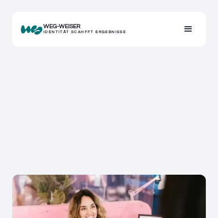
WEG-WEISER
IDENTITÄT SCAHFFT ERGEBNISSE