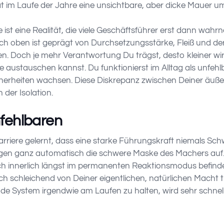
at im Laufe der Jahre eine unsichtbare, aber dicke Mauer 
e ist eine Realität, die viele Geschäftsführer erst dann wa
ch oben ist geprägt von Durchsetzungsstärke, Fleiß und der
 Doch je mehr Verantwortung Du trägst, desto kleiner wird
austauschen kannst. Du funktionierst im Alltag als unfehl
herheiten wachsen. Diese Diskrepanz zwischen Deiner äußer
n der Isolation.
fehlbaren
arriere gelernt, dass eine starke Führungskraft niemals Sc
orgen ganz automatisch die schwere Maske des Machers auf. 
h innerlich längst im permanenten Reaktionsmodus befind
ich schleichend von Deiner eigentlichen, natürlichen Macht 
nde System irgendwie am Laufen zu halten, wird sehr schnel