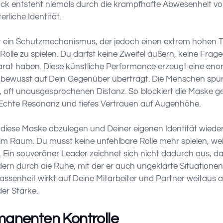
k entsteht niemals durch die krampfhafte Abwesenheit von
rliche Identität.
 ein Schutzmechanismus, der jedoch einen extrem hohen Tri
Rolle zu spielen. Du darfst keine Zweifel äußern, keine Fra
arat haben. Diese künstliche Performance erzeugt eine en
bewusst auf Dein Gegenüber überträgt. Die Menschen spür
n, oft unausgesprochenen Distanz. So blockiert die Maske 
 Echte Resonanz und tiefes Vertrauen auf Augenhöhe.
diese Maske abzulegen und Deiner eigenen Identität wieder 
m Raum. Du musst keine unfehlbare Rolle mehr spielen, weil
 Ein souveräner Leader zeichnet sich nicht dadurch aus, da
dern durch die Ruhe, mit der er auch ungeklärte Situatione
elassenheit wirkt auf Deine Mitarbeiter und Partner weitaus 
der Stärke.
manenten Kontrolle