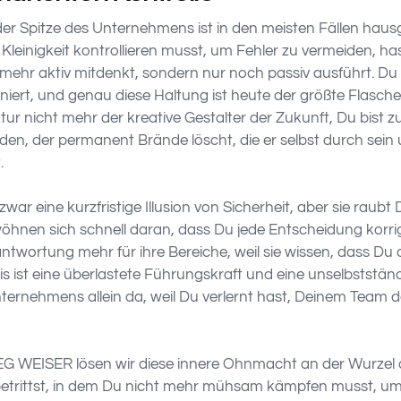
er Spitze des Unternehmens ist in den meisten Fällen hausg
Kleinigkeit kontrollieren musst, um Fehler zu vermeiden, has
mehr aktiv mitdenkt, sondern nur noch passiv ausführt. Du ha
oniert, und genau diese Haltung ist heute der größte Flasc
uktur nicht mehr der kreative Gestalter der Zukunft, Du bis
, der permanent Brände löscht, die er selbst durch sein
.
 zwar eine kurzfristige Illusion von Sicherheit, aber sie raubt 
wöhnen sich schnell daran, dass Du jede Entscheidung korrigi
twortung mehr für ihre Bereiche, weil sie wissen, dass Du
is ist eine überlastete Führungskraft und eine unselbststän
ternehmens allein da, weil Du verlernt hast, Deinem Team 
 WEISER lösen wir diese innere Ohnmacht an der Wurzel au
etrittst, in dem Du nicht mehr mühsam kämpfen musst, um