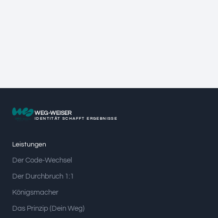
WEG-WEISER
IDENTITÄT SCHAFFT ERGEBNISSE
Leistungen
Der Code-Wechsel
Der Durchbruch 1:1
Königsmacher
Das Prinzip (Dein Weg)