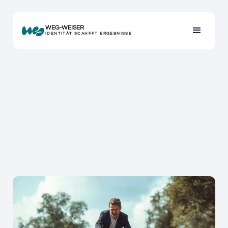
WEG-WEISER
IDENTITÄT SCAHFFT ERGEBNISSE